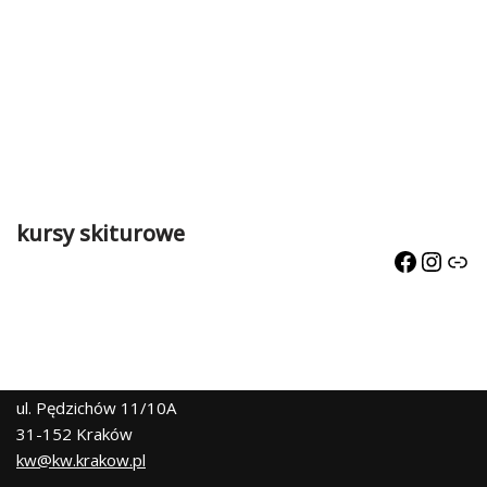
kursy skiturowe
ul. Pędzichów 11/10A
31-152 Kraków
kw@kw.krakow.pl